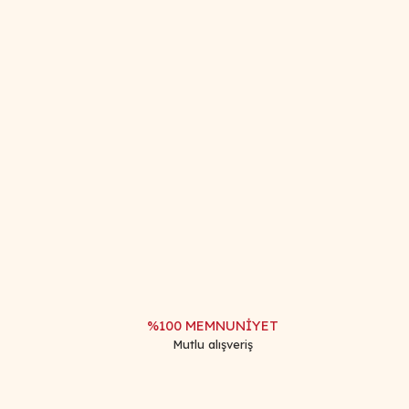
afımıza iletebilirsiniz.
%100 MEMNUNİYET
Mutlu alışveriş