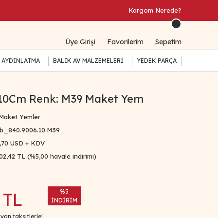
Kargom Nerede?
Üye Girişi
Favorilerim
Sepetim
 AYDINLATMA
BALIK AV MALZEMELERİ
YEDEK PARÇA
10Cm Renk: M39 Maket Yem
Maket Yemler
b_840.9006.10.M39
,70 USD + KDV
02,42 TL (%5,00 havale indirimi)
%5
 TL
İNDİRİM
yan taksitlerle!