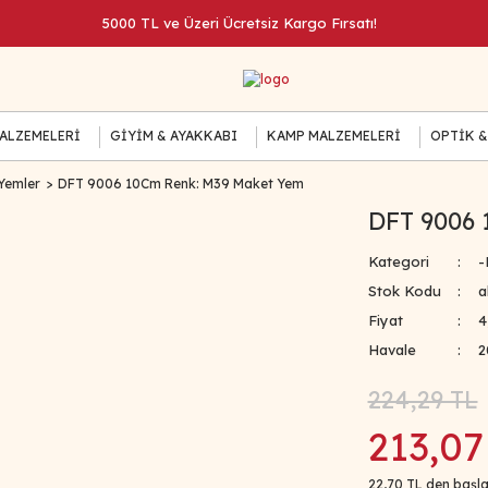
5000 TL ve Üzeri Ücretsiz Kargo Fırsatı!
MALZEMELERİ
GİYİM & AYAKKABI
KAMP MALZEMELERİ
OPTİK &
Yemler
DFT 9006 10Cm Renk: M39 Maket Yem
DFT 9006 
Kategori
-
Stok Kodu
a
Fiyat
4
Havale
2
224,29 TL
213,07
22,70 TL den başla