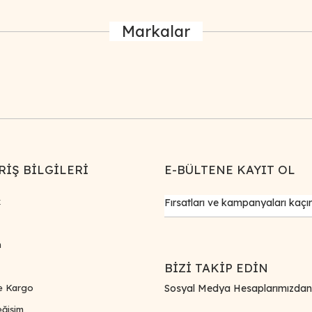
Markalar
Gönder
RİŞ BİLGİLERİ
E-BÜLTENE KAYIT OL
k
m
BİZİ TAKİP EDİN
e Kargo
Sosyal Medya Hesaplarımızdan Bi
ğişim