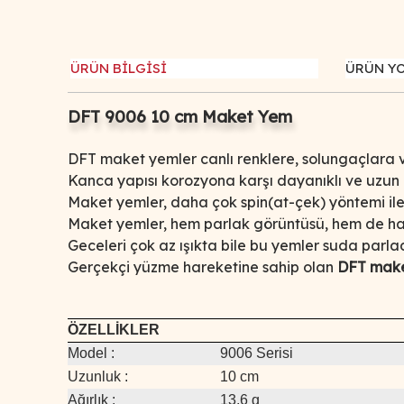
ÜRÜN BİLGİSİ
ÜRÜN Y
DFT 9006 10 cm Maket Yem
DFT maket yemler canlı renklere, solungaçlara v
Kanca yapısı korozyona karşı dayanıklı ve uzun
Maket yemler, daha çok spin(at-çek) yöntemi ile a
Maket yemler, hem parlak görüntüsü, hem de har
Geceleri çok az ışıkta bile bu yemler suda parla
Gerçekçi yüzme hareketine sahip olan
DFT make
ÖZELLİKLER
Model :
9006 Serisi
Uzunluk :
10 cm
Ağırlık :
13,6 g