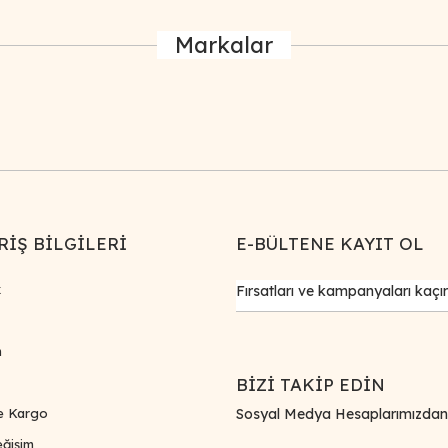
Markalar
Gönder
RİŞ BİLGİLERİ
E-BÜLTENE KAYIT OL
k
m
BİZİ TAKİP EDİN
e Kargo
Sosyal Medya Hesaplarımızdan Bi
ğişim