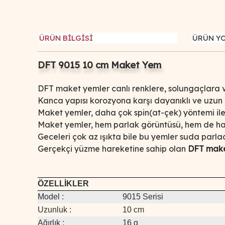
ÜRÜN BİLGİSİ
ÜRÜN Y
DFT 9015 10 cm Maket Yem
DFT maket yemler canlı renklere, solungaçlara v
Kanca yapısı korozyona karşı dayanıklı ve uzun
Maket yemler, daha çok spin(at-çek) yöntemi ile a
Maket yemler, hem parlak görüntüsü, hem de har
Geceleri çok az ışıkta bile bu yemler suda parla
Gerçekçi yüzme hareketine sahip olan
DFT make
ÖZELLİKLER
Model :
9015 Serisi
Uzunluk :
10 cm
Ağırlık :
16 g