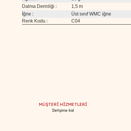
Dalma Derinliği :
1,5 m
İğne :
Üst sınıf WMC iğne
Renk Kodu :
C04
Bu ürünün fiyat bilgisi, resim, ürün açıklamalarında ve d
Görüş ve önerileriniz için teşekkür ederiz.
Ürün resmi kalitesiz, bozuk veya görüntülenemiyor.
Ürün açıklamasında eksik bilgiler bulunuyor.
Ürün bilgilerinde hatalar bulunuyor.
MÜŞTERİ HİZMETLERİ
Ürün fiyatı diğer sitelerden daha pahalı.
İletişime kal
Bu ürüne benzer farklı alternatifler olmalı.