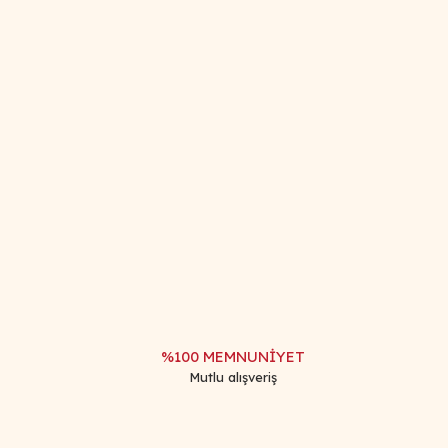
afımıza iletebilirsiniz.
%100 MEMNUNİYET
Mutlu alışveriş