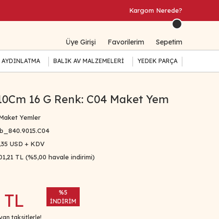
Kargom Nerede?
Üye Girişi
Favorilerim
Sepetim
 AYDINLATMA
BALIK AV MALZEMELERİ
YEDEK PARÇA
10Cm 16 G Renk: C04 Maket Yem
Maket Yemler
b_840.9015.C04
,35 USD + KDV
01,21 TL (%5,00 havale indirimi)
%5
 TL
İNDİRİM
an taksitlerle!