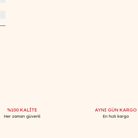
iğer konularda yetersiz gördüğünüz noktaları öneri formunu kullanarak tar
Bu ürüne ilk yorumu siz yapın!
Yorum Yaz
%100 KALİTE
AYNI GÜN KARGO
Her zaman güvenli
En hızlı kargo