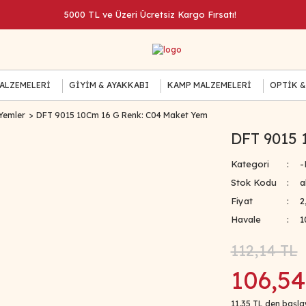
5000 TL ve Üzeri Ücretsiz Kargo Fırsatı!
MALZEMELERİ
GİYİM & AYAKKABI
KAMP MALZEMELERİ
OPTİK &
Yemler
DFT 9015 10Cm 16 G Renk: C04 Maket Yem
DFT 9015 
Kategori
-
Stok Kodu
a
Fiyat
2
Havale
1
112,14 TL
106,54
11,35 TL den başlay