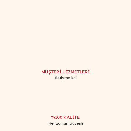
Bu ürünün fiyat bilgisi, resim, ürün açıklamalarında ve diğer
konularda yetersiz gördüğünüz noktaları öneri formunu
Bu ürüne ilk yorumu siz yapın!
kullanarak tarafımıza iletebilirsiniz.
Görüş ve önerileriniz için teşekkür ederiz.
Yorum Yaz
Ürün resmi kalitesiz, bozuk veya görüntülenemiyor.
Ürün açıklamasında eksik bilgiler bulunuyor.
MÜŞTERİ HİZMETLERİ
Ürün bilgilerinde hatalar bulunuyor.
İletişime kal
Ürün fiyatı diğer sitelerden daha pahalı.
Bu ürüne benzer farklı alternatifler olmalı.
%100 KALİTE
Her zaman güvenli