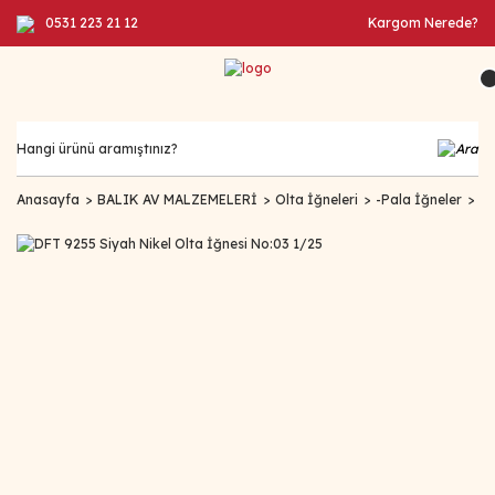
0531 223 21 12
Kargom Nerede?
Anasayfa
BALIK AV MALZEMELERİ
Olta İğneleri
-Pala İğneler
DF