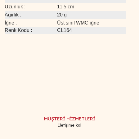
Uzunluk :
11,5 cm
Ağırlık :
20 g
İğne :
Üst sınıf WMC iğne
Renk Kodu :
CL164
Bu ürünün fiyat bilgisi, resim, ürün açıklamalarında ve diğer
konularda yetersiz gördüğünüz noktaları öneri formunu
Bu ürüne ilk yorumu siz yapın!
kullanarak tarafımıza iletebilirsiniz.
Görüş ve önerileriniz için teşekkür ederiz.
Yorum Yaz
Ürün resmi kalitesiz, bozuk veya görüntülenemiyor.
Ürün açıklamasında eksik bilgiler bulunuyor.
MÜŞTERİ HİZMETLERİ
Ürün bilgilerinde hatalar bulunuyor.
İletişime kal
Ürün fiyatı diğer sitelerden daha pahalı.