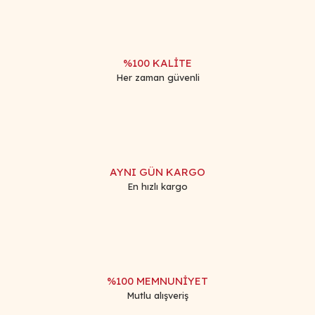
Bu ürüne benzer farklı alternatifler olmalı.
%100 KALİTE
Her zaman güvenli
Gönder
AYNI GÜN KARGO
En hızlı kargo
%100 MEMNUNİYET
Mutlu alışveriş