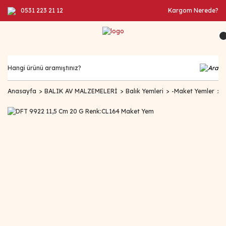
0531 223 21 12
Kargom Nerede?
Anasayfa
BALIK AV MALZEMELERİ
Balık Yemleri
-Maket Yemler
D