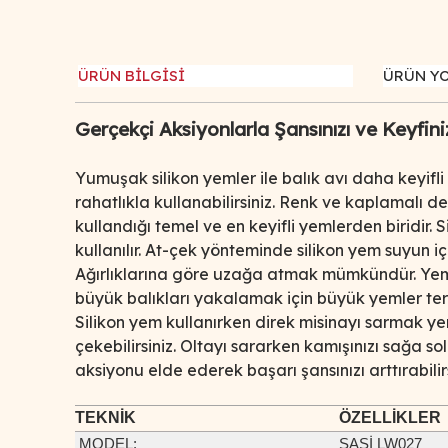
ÜRÜN BİLGİSİ
ÜRÜN Y
Gerçekçi Aksiyonlarla Şansınızı ve Keyfiniz
Yumuşak silikon yemler ile balık avı daha keyifli 
rahatlıkla kullanabilirsiniz. Renk ve kaplamalı de
kullandığı temel ve en keyifli yemlerden biridir. 
kullanılır. At-çek yönteminde silikon yem suyun 
Ağırlıklarına göre uzağa atmak mümkündür. Yemin
büyük balıkları yakalamak için büyük yemler terc
Silikon yem kullanırken direk misinayı sarmak ye
çekebilirsiniz. Oltayı sararken kamışınızı sağa s
aksiyonu elde ederek başarı şansınızı arttırabilirs
TEKNİK
ÖZELLİKLER
MODEL
:
SASİ LW027