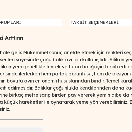
ORUMLARI
TAKSİT SEÇENEKLERİ
i Arttırın
hale gelir. Mükemmel sonuçlar elde etmek için renkleri seçilmi
senleri sayesinde çoğu balık avı için kullanışlıdır. Silikon 
Silikon yem genellikle levrek ve turna balığı için tercih ed
içerisinde ilerlerken hem parlak görüntüsü, hem de aksiyo
 boyutu avın en önemli hususlarından biridir. Temel kural
ih edilmesidir. Balıklar çoğunlukla kendilerinden daha küç
rine birkaç metre sarıp birden pay vererek yemin dibe dal
ola küçük hareketler ile oynatarak yeme yön verebilirsiniz. B
iniz.