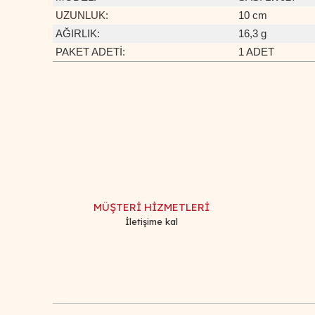
UZUNLUK:
10 cm
AĞIRLIK:
16,3 g
PAKET ADETİ:
1 ADET
Bu ürünün fiyat bilgisi, resim, ürün açıklamalarında ve d
Görüş ve önerileriniz için teşekkür ederiz.
Ürün resmi kalitesiz, bozuk veya görüntülenemiyor.
Ürün açıklamasında eksik bilgiler bulunuyor.
Ürün bilgilerinde hatalar bulunuyor.
MÜŞTERİ HİZMETLERİ
Ürün fiyatı diğer sitelerden daha pahalı.
İletişime kal
Bu ürüne benzer farklı alternatifler olmalı.