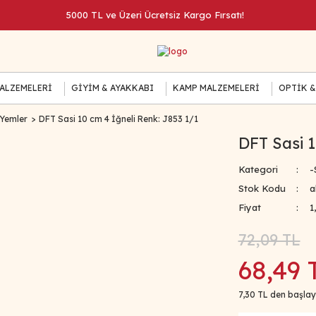
5000 TL ve Üzeri Ücretsiz Kargo Fırsatı!
MALZEMELERİ
GİYİM & AYAKKABI
KAMP MALZEMELERİ
OPTİK &
 Yemler
DFT Sasi 10 cm 4 İğneli Renk: J853 1/1
DFT Sasi 1
Kategori
-
Stok Kodu
a
Fiyat
1
72,09 TL
68,49 
7,30 TL den başlaya