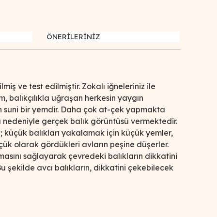
ÖNERİLERİNİZ
ş ve test edilmiştir. Zokalı iğneleriniz ile
yem, balıkçılıkla uğraşan herkesin yaygın
ilen suni bir yemdir. Daha çok at-çek yapmakta
nu nedeniyle gerçek balık görüntüsü vermektedir.
; küçük balıkları yakalamak için küçük yemler,
ük olarak gördükleri avların peşine düşerler.
masını sağlayarak çevredeki balıkların dikkatini
u şekilde avcı balıkların, dikkatini çekebilecek