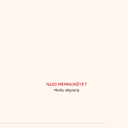
afımıza iletebilirsiniz.
%100 MEMNUNİYET
Mutlu alışveriş