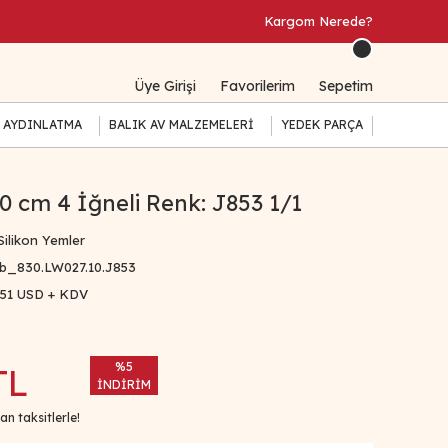
Kargom Nerede?
Üye Girişi
Favorilerim
Sepetim
 AYDINLATMA
BALIK AV MALZEMELERİ
YEDEK PARÇA
0 cm 4 İğneli Renk: J853 1/1
Silikon Yemler
b_830.LW027.10.J853
,51 USD + KDV
%5
TL
İNDİRİM
n taksitlerle!