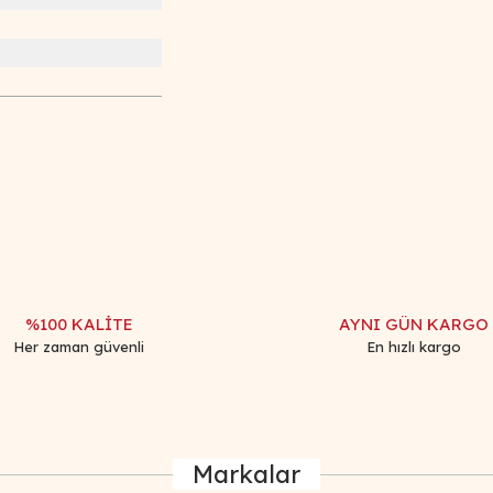
iğer konularda yetersiz gördüğünüz noktaları öneri formunu kullanarak tar
Bu ürüne ilk yorumu siz yapın!
Yorum Yaz
%100 KALİTE
AYNI GÜN KARGO
Her zaman güvenli
En hızlı kargo
Markalar