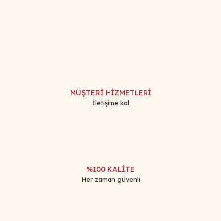
Bu ürünün fiyat bilgisi, resim, ürün açıklamalarında ve diğer
konularda yetersiz gördüğünüz noktaları öneri formunu
Bu ürüne ilk yorumu siz yapın!
kullanarak tarafımıza iletebilirsiniz.
Görüş ve önerileriniz için teşekkür ederiz.
Yorum Yaz
Ürün resmi kalitesiz, bozuk veya görüntülenemiyor.
Ürün açıklamasında eksik bilgiler bulunuyor.
MÜŞTERİ HİZMETLERİ
Ürün bilgilerinde hatalar bulunuyor.
İletişime kal
Ürün fiyatı diğer sitelerden daha pahalı.
Bu ürüne benzer farklı alternatifler olmalı.
%100 KALİTE
Her zaman güvenli
Gönder