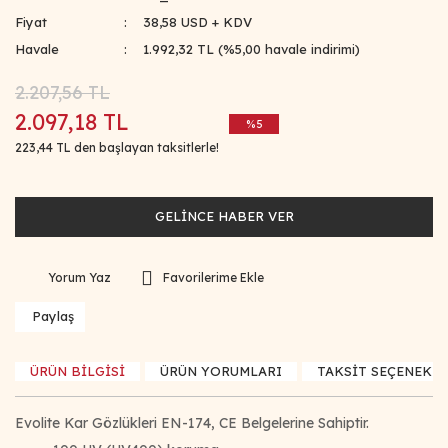
Fiyat
38,58 USD + KDV
Havale
1.992,32 TL (%5,00 havale indirimi)
2.207,56 TL
2.097,18 TL
%5
223,44 TL den başlayan taksitlerle!
GELİNCE HABER VER
Yorum Yaz
Paylaş
ÜRÜN BİLGİSİ
ÜRÜN YORUMLARI
TAKSİT SEÇENEKLE
Evolite Kar Gözlükleri EN-174, CE Belgelerine Sahiptir.