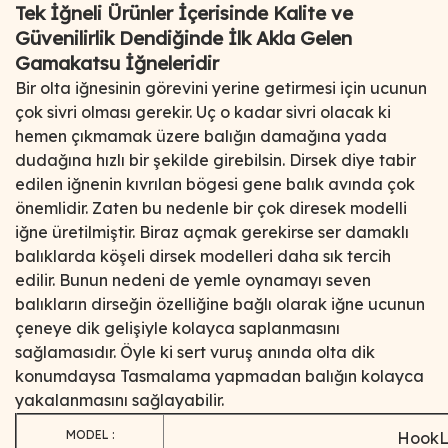
Tek İğneli Ürünler İçerisinde Kalite ve
Güvenilirlik Dendiğinde İlk Akla Gelen
Gamakatsu İğneleridir
Bir olta iğnesinin görevini yerine getirmesi için ucunun
çok sivri olması gerekir. Uç o kadar sivri olacak ki
hemen çıkmamak üzere balığın damağına yada
dudağına hızlı bir şekilde girebilsin. Dirsek diye tabir
edilen iğnenin kıvrılan bögesi gene balık avında çok
önemlidir. Zaten bu nedenle bir çok diresek modelli
iğne üretilmiştir. Biraz açmak gerekirse ser damaklı
balıklarda köşeli dirsek modelleri daha sık tercih
edilir. Bunun nedeni de yemle oynamayı seven
balıkların dirseğin özelliğine bağlı olarak iğne ucunun
çeneye dik gelişiyle kolayca saplanmasını
sağlamasıdır. Öyle ki sert vuruş anında olta dik
konumdaysa Tasmalama yapmadan balığın kolayca
yakalanmasını sağlayabilir.
MODEL :
HookL