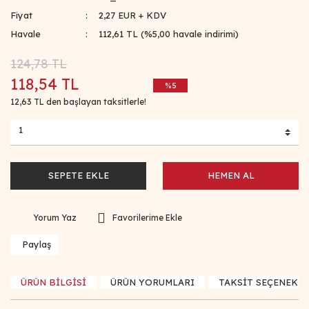
Fiyat
2,27 EUR + KDV
Havale
112,61 TL (%5,00 havale indirimi)
124,78 TL
118,54 TL
%5
12,63 TL den başlayan taksitlerle!
SEPETE EKLE
HEMEN AL
Yorum Yaz
Paylaş
ÜRÜN BİLGİSİ
ÜRÜN YORUMLARI
TAKSİT SEÇENEKLE