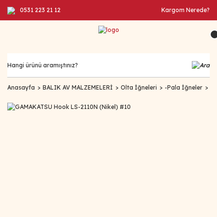
0531 223 21 12
Kargom Nerede?
Anasayfa
BALIK AV MALZEMELERİ
Olta İğneleri
-Pala İğneler
GA