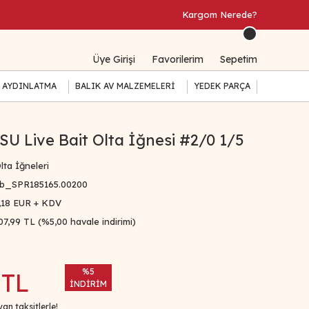
Kargom Nerede?
Üye Girişi
Favorilerim
Sepetim
 AYDINLATMA
BALIK AV MALZEMELERİ
YEDEK PARÇA
 Live Bait Olta İğnesi #2/0 1/5
lta İğneleri
b_SPR185165.00200
,18 EUR + KDV
07,99 TL (%5,00 havale indirimi)
%5
 TL
İNDİRİM
an taksitlerle!