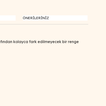
ÖNERİLERİNİZ
tarafından kolayca fark edilmeyecek bir renge
afımıza iletebilirsiniz.