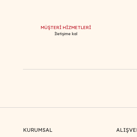
Ürün resmi kalitesiz, bozuk veya görüntülenemiyor.
Ürün açıklamasında eksik bilgiler bulunuyor.
Ürün bilgilerinde hatalar bulunuyor.
MÜŞTERİ HİZMETLERİ
Ürün fiyatı diğer sitelerden daha pahalı.
İletişime kal
Bu ürüne benzer farklı alternatifler olmalı.
KURUMSAL
ALIŞVE