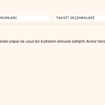
ORUMLARI
TAKSİT SEÇENEKLERİ
anıklı yapısı ile uzun bir kullanım ömrüne sahiptir. Avınız 
iğer konularda yetersiz gördüğünüz noktaları öneri formunu kullanarak tar
Bu ürüne ilk yorumu siz yapın!