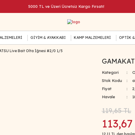
5000 TL ve Üzeri Ücretsiz Kargo Fırsatı!
MALZEMELERİ
GİYİM & AYAKKABI
KAMP MALZEMELERİ
OPTİK &
SU Live Bait Olta İğnesi #2/0 1/5
GAMAKATSU
Kategori
O
Stok Kodu
a
Fiyat
2
Havale
1
119,65 TL
113,67
12,11 TL den başlay