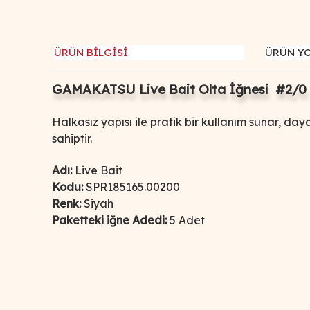
ÜRÜN BİLGİSİ
ÜRÜN Y
GAMAKATSU Live Bait Olta İğnesi #2/0
Halkasız yapısı ile pratik bir kullanım sunar, day
sahiptir.
Adı:
Live Bait
Kodu:
SPR185165.00200
Renk:
Siyah
Paketteki iğne Adedi:
5 Adet
Bu ürünün fiyat bilgisi, resim, ürün açıklamalarında ve d
Görüş ve önerileriniz için teşekkür ederiz.