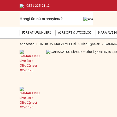
0531 223 21 12
FIRSAT ÜRÜNLERİ
AİRSOFT & ATICILIK
KARA AVI 
Anasayfa
BALIK AV MALZEMELERİ
Olta İğneleri
GAMAKAT