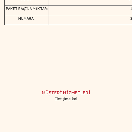
PAKET BAŞINA MİKTAR:
NUMARA :
Bu ürünün fiyat bilgisi, resim, ürün açıklamalarında ve diğer
konularda yetersiz gördüğünüz noktaları öneri formunu
Bu ürüne ilk yorumu siz yapın!
kullanarak tarafımıza iletebilirsiniz.
Görüş ve önerileriniz için teşekkür ederiz.
Yorum Yaz
Ürün resmi kalitesiz, bozuk veya görüntülenemiyor.
Ürün açıklamasında eksik bilgiler bulunuyor.
MÜŞTERİ HİZMETLERİ
Ürün bilgilerinde hatalar bulunuyor.
İletişime kal
Ürün fiyatı diğer sitelerden daha pahalı.
Bu ürüne benzer farklı alternatifler olmalı.