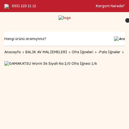
0531 223 21 12
Kargom Nerede?
Anasayfa
BALIK AV MALZEMELERİ
Olta İğneleri
-Pala İğneler
GA