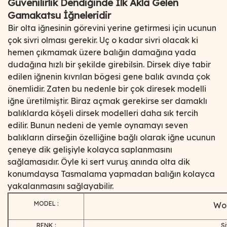
Güvenilirlik Dendiğinde İlk Akla Gelen
Gamakatsu İğneleridir
Bir olta iğnesinin görevini yerine getirmesi için ucunun
çok sivri olması gerekir. Uç o kadar sivri olacak ki
hemen çıkmamak üzere balığın damağına yada
dudağına hızlı bir şekilde girebilsin. Dirsek diye tabir
edilen iğnenin kıvrılan bögesi gene balık avında çok
önemlidir. Zaten bu nedenle bir çok diresek modelli
iğne üretilmiştir. Biraz açmak gerekirse ser damaklı
balıklarda köşeli dirsek modelleri daha sık tercih
edilir. Bunun nedeni de yemle oynamayı seven
balıkların dirseğin özelliğine bağlı olarak iğne ucunun
çeneye dik gelişiyle kolayca saplanmasını
sağlamasıdır. Öyle ki sert vuruş anında olta dik
konumdaysa Tasmalama yapmadan balığın kolayca
yakalanmasını sağlayabilir.
MODEL :
Wor
RENK :
S