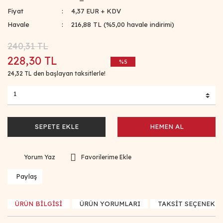
Fiyat
4,37 EUR + KDV
Havale
216,88 TL (%5,00 havale indirimi)
240,31 TL
228,30 TL
%5
24,32 TL den başlayan taksitlerle!
SEPETE EKLE
HEMEN AL
Yorum Yaz
Paylaş
ÜRÜN BİLGİSİ
ÜRÜN YORUMLARI
TAKSİT SEÇENEKLE