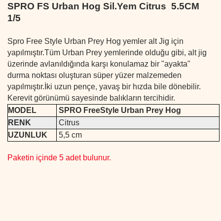
SPRO FS Urban Hog Sil.Yem Citrus 5.5CM
1/5
Spro Free Style Urban Prey Hog yemler alt Jig için
yapılmıştır.Tüm Urban Prey yemlerinde olduğu gibi, alt jig
üzerinde avlanıldığında karşı konulamaz bir "ayakta"
durma noktası oluşturan süper yüzer malzemeden
yapılmıştır.İki uzun pençe, yavaş bir hızda bile dönebilir.
Kerevit görünümü sayesinde balıkların tercihidir.
MODEL
SPRO FreeStyle Urban Prey Hog
RENK
Citrus
UZUNLUK
5,5 cm
Paketin içinde 5 adet bulunur.
Bu ürünün fiyat bilgisi, resim, ürün açıklamalarında ve diğer
konularda yetersiz gördüğünüz noktaları öneri formunu
Bu ürüne ilk yorumu siz yapın!
kullanarak tarafımıza iletebilirsiniz.