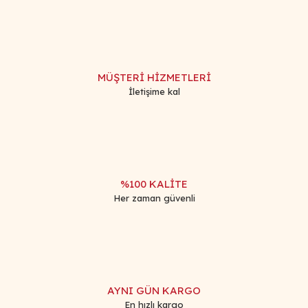
Görüş ve önerileriniz için teşekkür ederiz.
Yorum Yaz
Ürün resmi kalitesiz, bozuk veya görüntülenemiyor.
Ürün açıklamasında eksik bilgiler bulunuyor.
MÜŞTERİ HİZMETLERİ
Ürün bilgilerinde hatalar bulunuyor.
İletişime kal
Ürün fiyatı diğer sitelerden daha pahalı.
Bu ürüne benzer farklı alternatifler olmalı.
%100 KALİTE
Her zaman güvenli
Gönder
AYNI GÜN KARGO
En hızlı kargo