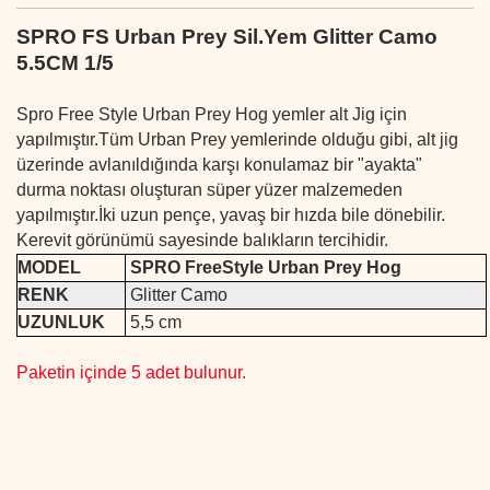
SPRO FS Urban Prey Sil.Yem Glitter Camo
5.5CM 1/5
Spro Free Style Urban Prey Hog yemler alt Jig için
yapılmıştır.Tüm Urban Prey yemlerinde olduğu gibi, alt jig
üzerinde avlanıldığında karşı konulamaz bir "ayakta"
durma noktası oluşturan süper yüzer malzemeden
yapılmıştır.İki uzun pençe, yavaş bir hızda bile dönebilir.
Kerevit görünümü sayesinde balıkların tercihidir.
MODEL
SPRO FreeStyle Urban Prey Hog
RENK
Glitter Camo
UZUNLUK
5,5 cm
Paketin içinde 5 adet bulunur.
Bu ürünün fiyat bilgisi, resim, ürün açıklamalarında ve diğer
konularda yetersiz gördüğünüz noktaları öneri formunu
Bu ürüne ilk yorumu siz yapın!