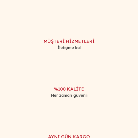
kullanarak tarafımıza iletebilirsiniz.
Görüş ve önerileriniz için teşekkür ederiz.
Yorum Yaz
Ürün resmi kalitesiz, bozuk veya görüntülenemiyor.
Ürün açıklamasında eksik bilgiler bulunuyor.
MÜŞTERİ HİZMETLERİ
Ürün bilgilerinde hatalar bulunuyor.
İletişime kal
Ürün fiyatı diğer sitelerden daha pahalı.
Bu ürüne benzer farklı alternatifler olmalı.
%100 KALİTE
Her zaman güvenli
Gönder
AYNI GÜN KARGO