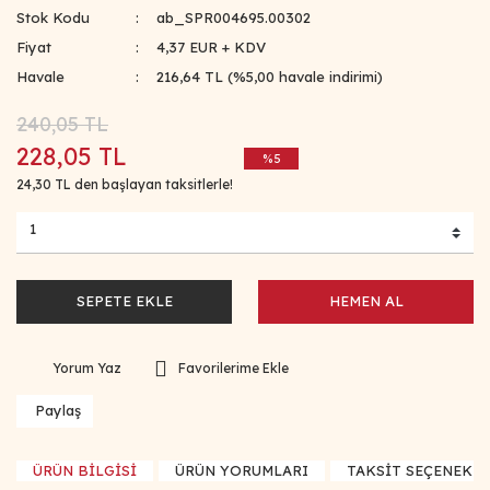
Stok Kodu
ab_SPR004695.00302
Fiyat
4,37 EUR + KDV
Havale
216,64 TL (%5,00 havale indirimi)
240,05 TL
228,05 TL
%5
24,30 TL den başlayan taksitlerle!
SEPETE EKLE
HEMEN AL
Yorum Yaz
Paylaş
ÜRÜN BİLGİSİ
ÜRÜN YORUMLARI
TAKSİT SEÇENEKLE