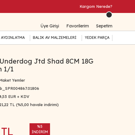
Kargom Nerede?
Üye Girişi
Favorilerim
Sepetim
 AYDINLATMA
BALIK AV MALZEMELERİ
YEDEK PARÇA
 Underdog Jtd Shad 8CM 18G
 1/1
Maket Yemler
b_SPR004867.01806
4,53 EUR + KDV
21,22 TL (%5,00 havale indirimi)
%5
 TL
İNDİRİM