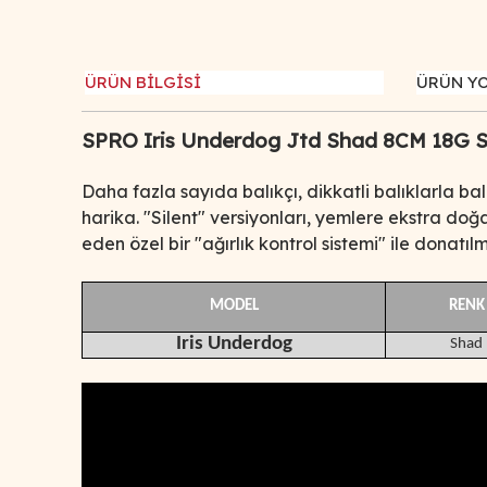
ÜRÜN BİLGİSİ
ÜRÜN Y
SPRO Iris Underdog Jtd Shad 8CM 18G S
Daha fazla sayıda balıkçı, dikkatli balıklarla bal
harika.
"Silent" versiyonları, yemlere ekstra doğa
eden özel bir "ağırlık kontrol sistemi" ile donatılmı
MODEL
RENK
Iris Underdog
Shad