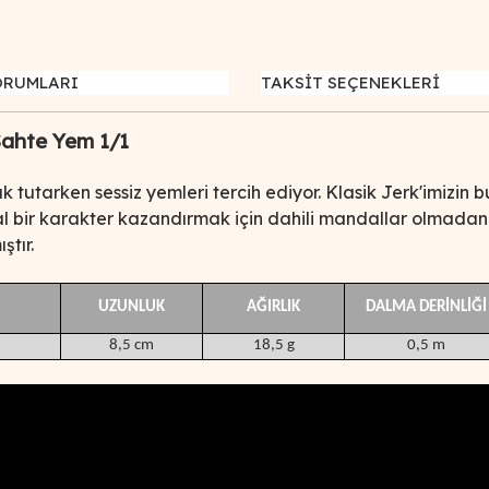
ORUMLARI
TAKSİT SEÇENEKLERİ
ahte Yem 1/1
ık tutarken sessiz yemleri tercih ediyor.
Klasik Jerk'imizin b
l bir karakter kazandırmak için dahili mandallar olmadan gel
ştır.
UZUNLUK
AĞIRLIK
DALMA DERİNLİĞİ
8,5 cm
18,5 g
0,5 m