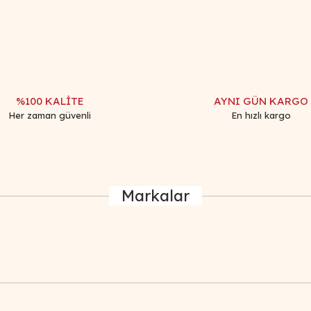
Bu ürüne ilk yorumu siz yapın!
Yorum Yaz
%100 KALİTE
AYNI GÜN KARGO
Her zaman güvenli
En hızlı kargo
Markalar
Gönder