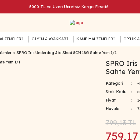
5000 TL ve Üzeri Ücretsiz Kargo Fırsatı!
MALZEMELERİ
GİYİM & AYAKKABI
KAMP MALZEMELERİ
OPTİK &
Yemler
SPRO Iris Underdog Jtd Shad 8CM 18G Sahte Yem 1/1
SPRO Iris
Sahte Yem
Kategori
-
Stok Kodu
a
Fiyat
1
Havale
7
799,13 TL
759,17