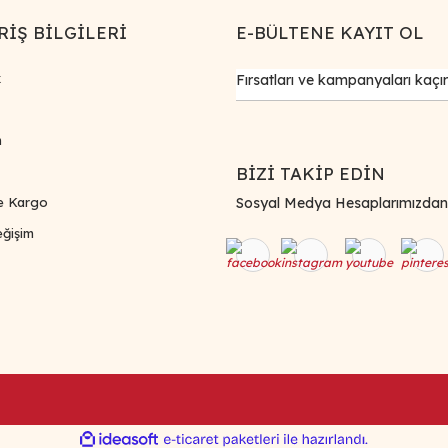
RİŞ BİLGİLERİ
E-BÜLTENE KAYIT OL
k
m
BİZİ TAKİP EDİN
e Kargo
Sosyal Medya Hesaplarımızdan Bi
ğişim
ile
ideasoft
e-