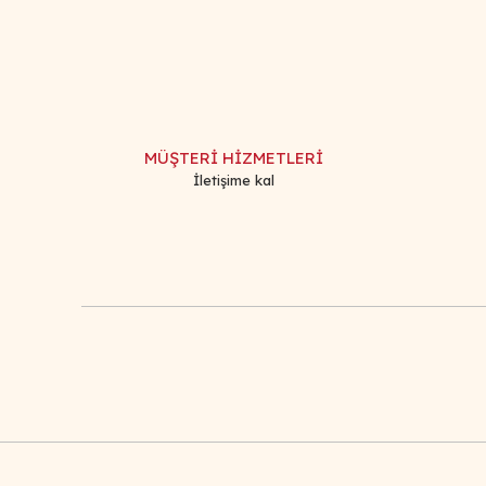
Görüş ve önerileriniz için teşekkür ederiz.
Ürün resmi kalitesiz, bozuk veya görüntülenemiyor.
Ürün açıklamasında eksik bilgiler bulunuyor.
Ürün bilgilerinde hatalar bulunuyor.
MÜŞTERİ HİZMETLERİ
Ürün fiyatı diğer sitelerden daha pahalı.
İletişime kal
Bu ürüne benzer farklı alternatifler olmalı.