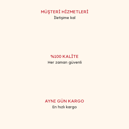
Ürün açıklamasında eksik bilgiler bulunuyor.
MÜŞTERİ HİZMETLERİ
Ürün bilgilerinde hatalar bulunuyor.
İletişime kal
Ürün fiyatı diğer sitelerden daha pahalı.
Bu ürüne benzer farklı alternatifler olmalı.
%100 KALİTE
Her zaman güvenli
Gönder
AYNI GÜN KARGO
En hızlı kargo