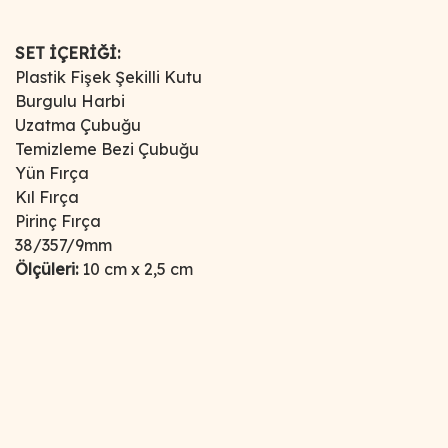
SET İÇERİĞİ:
Plastik Fişek Şekilli Kutu
Burgulu Harbi
Uzatma Çubuğu
Temizleme Bezi Çubuğu
Yün Fırça
Kıl Fırça
Pirinç Fırça
38/357/9mm
Ölçüleri:
10 cm x 2,5 cm
Bu ürünün fiyat bilgisi, resim, ürün açıklamalarında ve diğer
konularda yetersiz gördüğünüz noktaları öneri formunu
Bu ürüne ilk yorumu siz yapın!
kullanarak tarafımıza iletebilirsiniz.
Görüş ve önerileriniz için teşekkür ederiz.
Yorum Yaz
Ürün resmi kalitesiz, bozuk veya görüntülenemiyor.